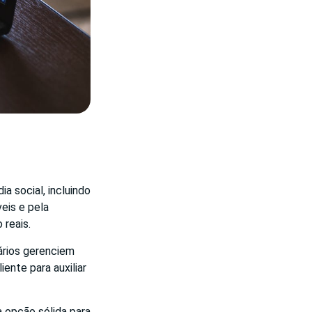
 social, incluindo
eis e pela
 reais.
ários gerenciem
ente para auxiliar
 opção sólida para