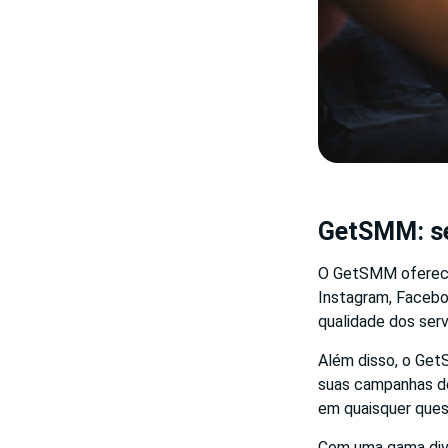
GetSMM: se
O GetSMM oferece 
Instagram, Facebo
qualidade dos ser
Além disso, o Get
suas campanhas de
em quaisquer ques
Com uma gama dive