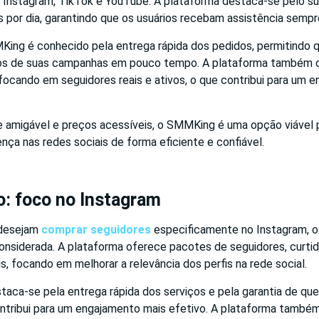
Instagram, TikTok e YouTube. A plataforma destaca-se pelo su
s por dia, garantindo que os usuários recebam assistência sempr
King é conhecido pela entrega rápida dos pedidos, permitindo q
dos de suas campanhas em pouco tempo. A plataforma também o
 focando em seguidores reais e ativos, o que contribui para um 
 amigável e preços acessíveis, o SMMKing é uma opção viável
nça nas redes sociais de forma eficiente e confiável.
o: foco no Instagram
 desejam
comprar seguidores
especificamente no Instagram, o 
onsiderada. A plataforma oferece pacotes de seguidores, curtid
s, focando em melhorar a relevância dos perfis na rede social.
taca-se pela entrega rápida dos serviços e pela garantia de qu
contribui para um engajamento mais efetivo. A plataforma també