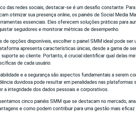
co das redes sociais, destacar-se é um desafio constante. Para 
am otimizar sua presença online, os painéis de Social Media M
amentas essenciais. Eles oferecem soluções práticas para au
uistar seguidores e monitorar métricas de desempenho.
 de opções disponíveis, escolher o painel SMM ideal pode ser 
ataforma apresenta características únicas, desde a gama de se
 suporte ao cliente. Portanto, é crucial identificar qual delas m
cíficas de cada usuário.
iabilidade e a segurança são aspectos fundamentais a serem con
ência duvidosa pode resultar em penalidades nas plataformas so
r a integridade dos dados pessoais e corporativos.
esentamos cinco painéis SMM que se destacam no mercado, ana
vantagens e como podem contribuir para uma gestão mais eficaz 