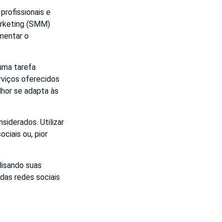
profissionais e
arketing (SMM)
mentar o
uma tarefa
rviços oferecidos
elhor se adapta às
siderados. Utilizar
ciais ou, pior
lisando suas
das redes sociais