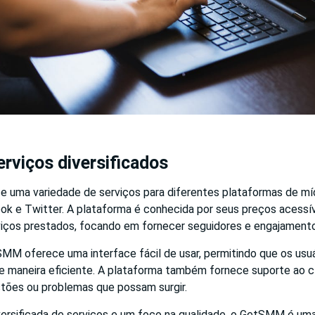
rviços diversificados
uma variedade de serviços para diferentes plataformas de mídia
ok e Twitter. A plataforma é conhecida por seus preços acessív
viços prestados, focando em fornecer seguidores e engajamento
SMM oferece uma interface fácil de usar, permitindo que os usu
 maneira eficiente. A plataforma também fornece suporte ao cli
tões ou problemas que possam surgir.
rsificada de serviços e um foco na qualidade, o GetSMM é uma