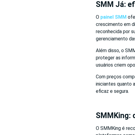
SMM Já: efi
O
painel SMM
ofe
crescimento em di
reconhecida por su
gerenciamento das
Além disso, o SMM 
proteger as infor
usuários criem opo
Com preços compet
iniciantes quanto 
eficaz e segura.
SMMKing: q
O SMMKing é reco