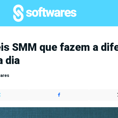
éis SMM que fazem a dif
a dia
wares